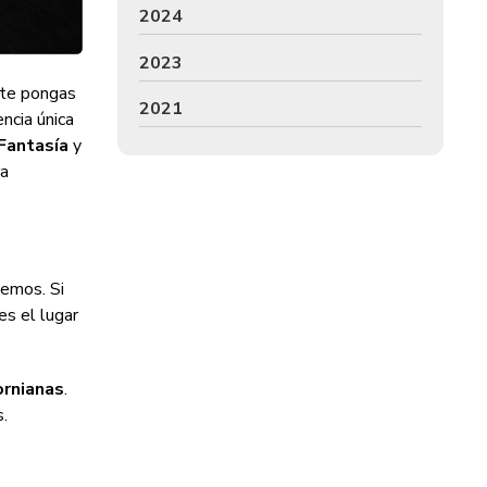
2024
2023
 te pongas
2021
encia única
Fantasía
y
ra
emos. Si
es el lugar
ornianas
.
s.