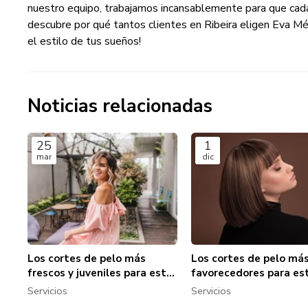
nuestro equipo, trabajamos incansablemente para que cad
descubre por qué tantos clientes en Ribeira eligen Eva M
el estilo de tus sueños!
Noticias relacionadas
25
1
mar
dic
Los cortes de pelo más
Los cortes de pelo má
frescos y juveniles para esta
favorecedores para es
temporada
otoño/invierno
Servicios
Servicios