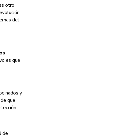
es otro
evolución
ernas del
os
ivo es que
 peinados y
s de que
elección.
d de