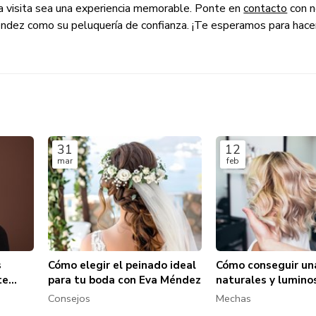
a visita sea una experiencia memorable. Ponte en
contacto
con n
éndez como su peluquería de confianza. ¡Te esperamos para hacer
31
12
mar
feb
s
Cómo elegir el peinado ideal
Cómo conseguir un
te
para tu boda con Eva Méndez
naturales y lumino
Eva Méndez
Consejos
Mechas