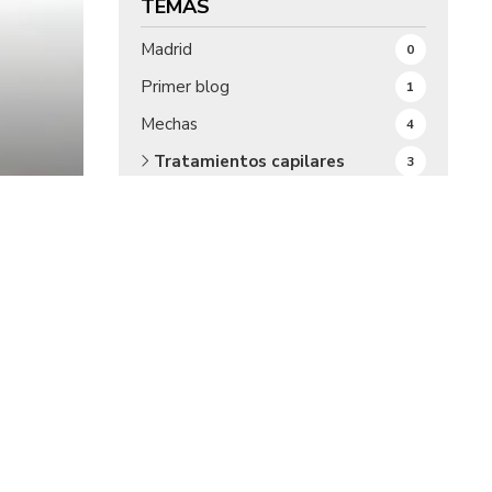
TEMAS
Madrid
0
Primer blog
1
Mechas
4
Tratamientos capilares
3
Servicios
3
Consejos
3
TODAS LAS NOTICIAS
14
¡COMPÁRTELO!