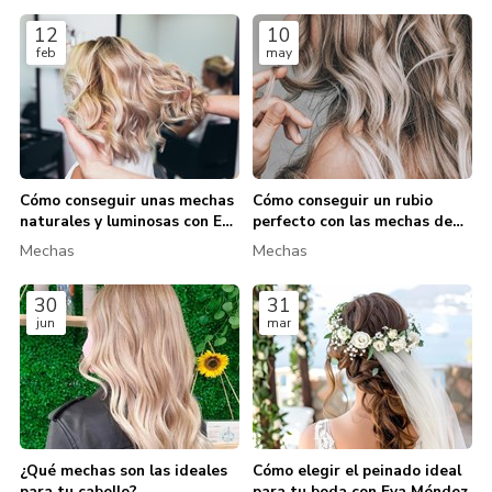
12
10
feb
may
Cómo conseguir unas mechas
Cómo conseguir un rubio
naturales y luminosas con Eva
perfecto con las mechas de
Méndez
Eva Méndez
Mechas
Mechas
30
31
jun
mar
¿Qué mechas son las ideales
Cómo elegir el peinado ideal
para tu cabello?
para tu boda con Eva Méndez