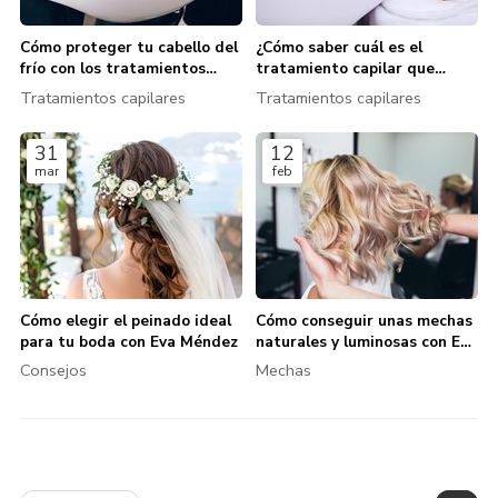
Cómo proteger tu cabello del
¿Cómo saber cuál es el
frío con los tratamientos
tratamiento capilar que
capilares de Eva Méndez
necesitas?
Tratamientos capilares
Tratamientos capilares
31
12
mar
feb
Cómo elegir el peinado ideal
Cómo conseguir unas mechas
para tu boda con Eva Méndez
naturales y luminosas con Eva
Méndez
Consejos
Mechas